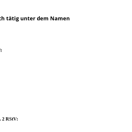
ich tätig unter dem Namen
t
. 2 RStV: