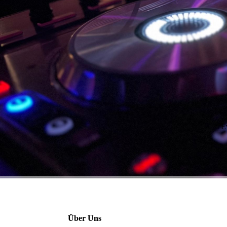
E
Über Uns